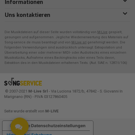
Informationen
Uns kontaktieren
Die Musikdateien auf dieser Seite wurden vollständig von
M-Live
gespielt,
gesungen und aufgenommen. Jegliche Wiederverwertung des Materials auf
Song-service.de muss beantragt und von
M-Live srl
genehmigt werden. Die
folgenden Verwendungen sind ausdrücklich untersagt: Extrapolation und
Überarbeitung einer oder mehrerer MIDI- oder Audiotracks eines einzelnen
Musikstücks, Aufnahme eines Backingtracks oder eines Teils davon,
Extraktion des in den Musikdateien erhaltenen Texts. (Aut. SIAE n. 1287/I/106)
© 2007-2021
M-Live Srl
- Via Luciona 1872/b, 47842 - S. Giovanni In
Marignano (RN) - P.IVA 03127860405
Seite wurde erstellt von
M-LIVE
Ihre Datenschutzeinstellungen
Hinweis bei Erhebung