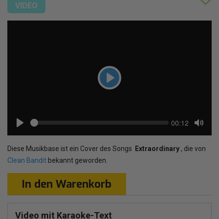
VIDEO
Play
Seek
Current
00:12
time
Play
Toggl
Mute
Diese Musikbase ist ein Cover des Songs
Extraordinary
, die von
Clean Bandit
bekannt geworden.
In den Warenkorb
Video mit Karaoke-Text