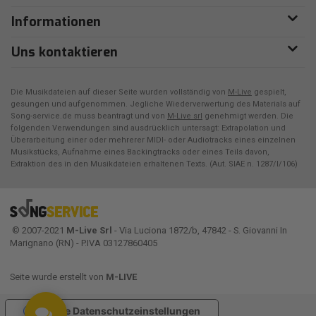
Informationen
Uns kontaktieren
Die Musikdateien auf dieser Seite wurden vollständig von
M-Live
gespielt,
gesungen und aufgenommen. Jegliche Wiederverwertung des Materials auf
Song-service.de muss beantragt und von
M-Live srl
genehmigt werden. Die
folgenden Verwendungen sind ausdrücklich untersagt: Extrapolation und
Überarbeitung einer oder mehrerer MIDI- oder Audiotracks eines einzelnen
Musikstücks, Aufnahme eines Backingtracks oder eines Teils davon,
Extraktion des in den Musikdateien erhaltenen Texts. (Aut. SIAE n. 1287/I/106)
© 2007-2021
M-Live Srl
- Via Luciona 1872/b, 47842 - S. Giovanni In
Marignano (RN) - P.IVA 03127860405
Seite wurde erstellt von
M-LIVE
Ihre Datenschutzeinstellungen