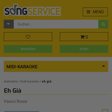
MENÜ
0
Anmelden
Konto
MIDI-KARAOKE
startseite
midi-karaoke
eh già
Eh Già
Vasco Rossi