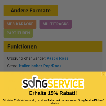
Andere Formate
MP3-KARAOKE
MULTITRACKS
PARTITUREN
Funktionen
Ursprünglicher Sänger:
Vasco Rossi
Genre:
Italienischer Pop/Rock
Autor:
V.Rossi
Dauer:
3 Min 47 Sekunden
Tempo:
4/4
Erhalte 15% Rabatt!
BPM:
90
Gib deine E-Mail-Adresse ein, um einen
Rabatt auf deinen ersten SongService-Einkauf
Tonart:
C
zu erhalten.