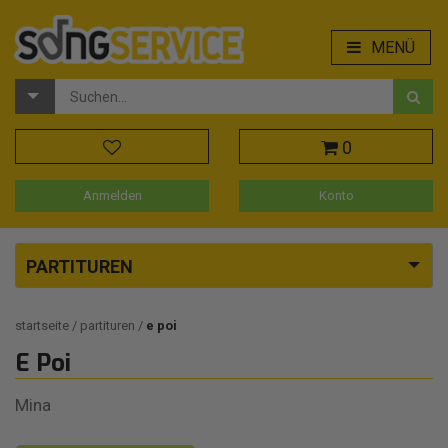
MENÜ
0
Anmelden
Konto
PARTITUREN
startseite
partituren
e poi
E Poi
Mina