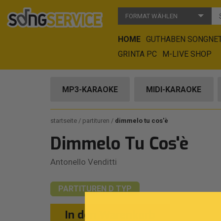
FORMAT WÄHLEN
HOME
GUTHABEN SONGNE
GRINTA PC
M-LIVE SHOP
MP3-KARAOKE
MIDI-KARAOKE
startseite
partituren
dimmelo tu cos'è
Dimmelo Tu Cos'è
Antonello Venditti
PARTITUREN
D TYP
In den Warenkorb