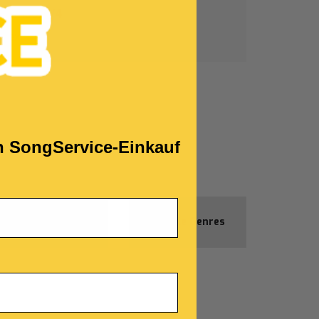
Tempo:
4/4
Text:
!
en SongService-Einkauf
Gratis-
Alle Genres
Produkte