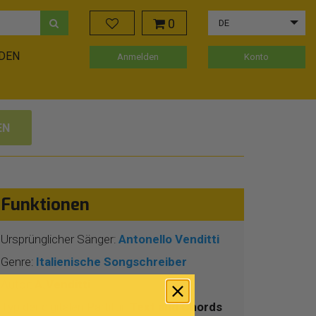
0
DE
ADEN
Anmelden
Konto
EN
Funktionen
Ursprünglicher Sänger:
Antonello Venditti
Genre:
Italienische Songschreiber
Autor:
A.Venditti
Typ der digitalen Partitur:
Text and Chords