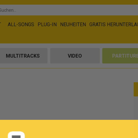
T
ALL-SONGS
PLUG-IN
NEUHEITEN
GRATIS HERUNTERL
MULTITRACKS
VIDEO
PARTITUR