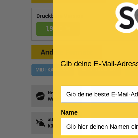
Druckbare Version
1,99 €
Andere Formate
Gib deine E-Mail-Adres
MIDI-KARAOKE
MP3-KARAOKE
VID
Email
Neuheit der
All-Song-
Woche
Abonnement
Name
alle
Guthaben
Künstler
Songnet