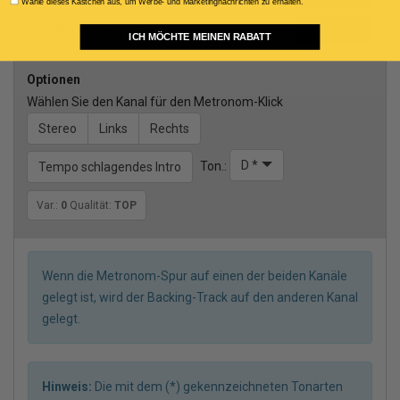
Consenso Marketing
Wähle dieses Kästchen aus, um Werbe- und Marketingnachrichten zu erhalten.
backgroundgesang
Männlicher leadgesang
ICH MÖCHTE MEINEN RABATT
Optionen
Wählen Sie den Kanal für den Metronom-Klick
Stereo
Links
Rechts
D *
Ton.:
Tempo schlagendes Intro
Var.:
0
Qualität:
TOP
Wenn die Metronom-Spur auf einen der beiden Kanäle
gelegt ist, wird der Backing-Track auf den anderen Kanal
gelegt.
Hinweis:
Die mit dem (*) gekennzeichneten Tonarten