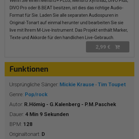
Wenn Sie einen Merish5+ PLUS, Merish5 Xynthia2, DIVO Plus,
DIVO Pro oder B.BEAT besitzen, ist dies das richtige Audio-
Format für Sie. Laden Sie alle separaten Audiospuren in
Original-Tonart auf einmal herunter und bearbeiten Sie sie
live mit Ihrem M-Live-Instrument. Das Projekt enthält Marker,
Texte und Akkorde für den handlichen Live-Gebrauch.
2,99 €
Funktionen
Ursprüngliche Sänger:
Mickie Krause
Tim Toupet
-
Genre:
Pop/rock
Autor:
R.Hömig - G.Kalenberg - P.M.Paschek
Dauer:
4 Min 9 Sekunden
BPM:
128
Originaltonart:
D