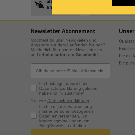
alle
Guthaben
Künstler
Songnet
Newsletter Abonnement
Unser
Möchtest du über Neuigkeiten und
Qualität
Angebote auf dem Laufenden bleiben?
Beschre
Melde dich für unseren Newsletter an
und
erhalte sofort ein Geschenk!
Die digi
Die pers
Email
Privacy Policy
Ich bestätige, dass ich die
Datenschutzerklärung gelesen
habe und ihr zustimme*.
*Unsere
Datenschutzerklärung
.
Consenso Marketing
Ich bin mit der Verarbeitung
meiner personenbezogenen
Daten einverstanden, um
Marketingmitteilungen von
SongService zu erhalten.