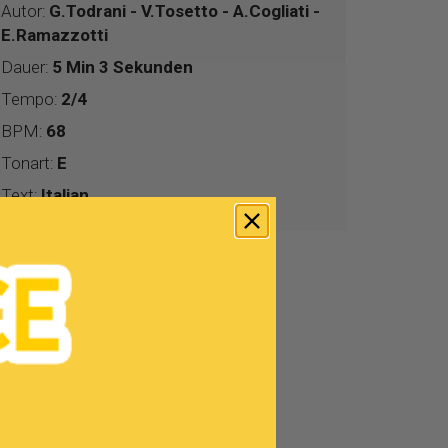
Autor:
G.Todrani - V.Tosetto - A.Cogliati -
E.Ramazzotti
Dauer:
5 Min 3 Sekunden
Tempo:
2/4
BPM:
68
Tonart:
E
Text:
Italian
!