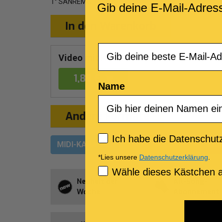
1° SANREMO 1995
Gib deine E-Mail-Adres
In den Warenkorb
Email
Video mit Karaoke-Text
1,89 €
Name
Andere Formate
Privacy policy
Ich habe die Datenschutz
MIDI-KARAOKE
MP3-KARAOKE
MUL
*Lies unsere
Datenschutzerklärung
.
Consenso Marketing
Wähle dieses Kästchen a
Neuheit der
All-Song-
Woche
Abonnement