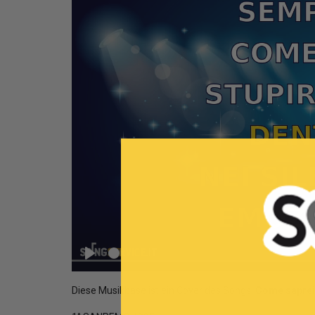
Seek
Play
Diese Musikbase ist ein Cover des Songs
Come saprei