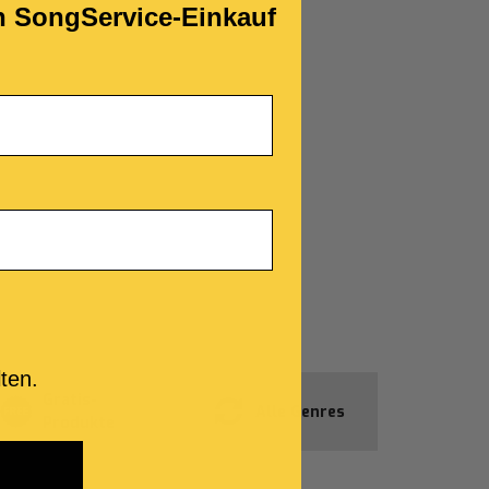
en SongService-Einkauf
ten.
Gratis-
Alle Genres
Produkte