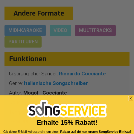
Andere Formate
MIDI-KARAOKE
VIDEO
MULTITRACKS
PARTITUREN
Funktionen
Ursprünglicher Sänger:
Riccardo Cocciante
Genre:
Italienische Songschreiber
Autor:
Mogol - Cocciante
Dauer:
3 Min 51 Sekunden
Tempo:
4/4
BPM:
99
Erhalte 15% Rabatt!
Tonart:
A -
Gib deine E-Mail-Adresse ein, um einen
Rabatt auf deinen ersten SongService-Einkauf