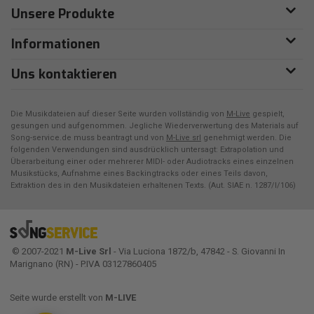
Unsere Produkte
Informationen
Uns kontaktieren
Die Musikdateien auf dieser Seite wurden vollständig von
M-Live
gespielt,
gesungen und aufgenommen. Jegliche Wiederverwertung des Materials auf
Song-service.de muss beantragt und von
M-Live srl
genehmigt werden. Die
folgenden Verwendungen sind ausdrücklich untersagt: Extrapolation und
Überarbeitung einer oder mehrerer MIDI- oder Audiotracks eines einzelnen
Musikstücks, Aufnahme eines Backingtracks oder eines Teils davon,
Extraktion des in den Musikdateien erhaltenen Texts. (Aut. SIAE n. 1287/I/106)
© 2007-2021
M-Live Srl
- Via Luciona 1872/b, 47842 - S. Giovanni In
Marignano (RN) - P.IVA 03127860405
Seite wurde erstellt von
M-LIVE