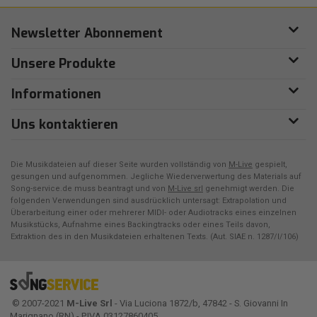
Newsletter Abonnement
Unsere Produkte
Informationen
Uns kontaktieren
Die Musikdateien auf dieser Seite wurden vollständig von
M-Live
gespielt,
gesungen und aufgenommen. Jegliche Wiederverwertung des Materials auf
Song-service.de muss beantragt und von
M-Live srl
genehmigt werden. Die
folgenden Verwendungen sind ausdrücklich untersagt: Extrapolation und
Überarbeitung einer oder mehrerer MIDI- oder Audiotracks eines einzelnen
Musikstücks, Aufnahme eines Backingtracks oder eines Teils davon,
Extraktion des in den Musikdateien erhaltenen Texts. (Aut. SIAE n. 1287/I/106)
© 2007-2021
M-Live Srl
- Via Luciona 1872/b, 47842 - S. Giovanni In
Marignano (RN) - P.IVA 03127860405