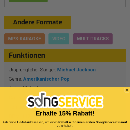
Andere Formate
MP3-KARAOKE
VIDEO
MULTITRACKS
Funktionen
Ursprünglicher Sänger:
Michael Jackson
Genre:
Amerikanischer Pop
Autor:
M.Jackson
Dauer:
3 Min 16 Sekunden
Tempo:
4/4
Erhalte 15% Rabatt!
BPM:
117
Gib deine E-Mail-Adresse ein, um einen
Rabatt auf deinen ersten SongService-Einkauf
Tonart:
E
zu erhalten.