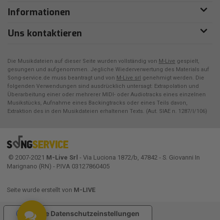
Informationen
Uns kontaktieren
Die Musikdateien auf dieser Seite wurden vollständig von
M-Live
gespielt,
gesungen und aufgenommen. Jegliche Wiederverwertung des Materials auf
Song-service.de muss beantragt und von
M-Live srl
genehmigt werden. Die
folgenden Verwendungen sind ausdrücklich untersagt: Extrapolation und
Überarbeitung einer oder mehrerer MIDI- oder Audiotracks eines einzelnen
Musikstücks, Aufnahme eines Backingtracks oder eines Teils davon,
Extraktion des in den Musikdateien erhaltenen Texts. (Aut. SIAE n. 1287/I/106)
© 2007-2021
M-Live Srl
- Via Luciona 1872/b, 47842 - S. Giovanni In
Marignano (RN) - P.IVA 03127860405
Seite wurde erstellt von
M-LIVE
Ihre Datenschutzeinstellungen