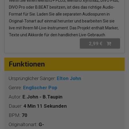
Wenn Sie einen Merish5+ PLUS, Merish5 Xynthia2, DIVO Plus,
DIVO Pro oder B.BEAT besitzen, ist dies das richtige Audio-
Format für Sie. Laden Sie alle separaten Audiospuren in
Original-Tonart auf einmal herunter und bearbeiten Sie sie
live mit Ihrem M-Live-Instrument. Das Projekt enthält Marker,
Texte und Akkorde für den handlichen Live-Gebrauch.
2,99 €
Funktionen
Ursprünglicher Sänger:
Elton John
Genre:
Englischer Pop
Autor:
E.John - B.Taupin
Dauer:
4 Min 11 Sekunden
BPM:
70
Originaltonart:
G-