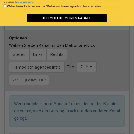
*Lies unsere
Datenschutzerklärung
.
Consenso Marketing
Wähle dieses Kästchen aus, um Werbe- und Marketingnachrichten zu erhalten.
Männlicher leadgesang
ICH MÖCHTE MEINEN RABATT
Melodiespur
Optionen
Wählen Sie den Kanal für den Metronom-Klick
Stereo
Links
Rechts
G- *
Ton.:
Tempo schlagendes Intro
Var.:
0
Qualität:
TOP
Wenn die Metronom-Spur auf einen der beiden Kanäle
gelegt ist, wird der Backing-Track auf den anderen Kanal
gelegt.