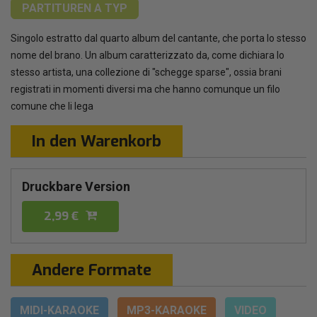
PARTITUREN
A TYP
Singolo estratto dal quarto album del cantante, che porta lo stesso
nome del brano. Un album caratterizzato da, come dichiara lo
stesso artista, una collezione di "schegge sparse", ossia brani
registrati in momenti diversi ma che hanno comunque un filo
comune che li lega
In den Warenkorb
Druckbare Version
2,99 €
Andere Formate
MIDI-KARAOKE
MP3-KARAOKE
VIDEO