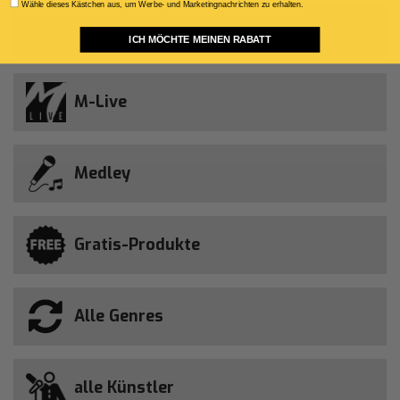
Consenso Marketing
Wähle dieses Kästchen aus, um Werbe- und Marketingnachrichten zu erhalten.
All-Song-Abonnement
ICH MÖCHTE MEINEN RABATT
M-Live
Medley
Gratis-Produkte
Alle Genres
alle Künstler