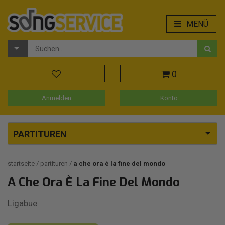
MENÜ
0
Anmelden
Konto
PARTITUREN
startseite
partituren
a che ora è la fine del mondo
A Che Ora È La Fine Del Mondo
Ligabue